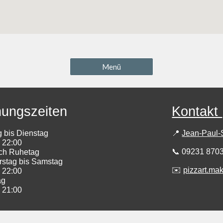
Menü
nungszeiten
Kontakt
 bis Dienstag
📍
Jean-Paul-
- 22:00
📞 09231 870
ch Ruhetag
stag bis Samstag
✉️
pizzart.m
- 22:00
ag
- 21:00